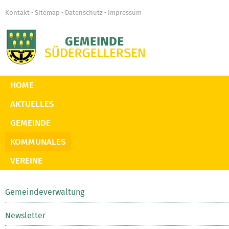
Kontakt
Sitemap
Datenschutz
Impressum
•
•
•
HOME
AKTUELLES
GEMEINDE
KOMMUNALES
VEREINE
Gemeindeverwaltung
Newsletter